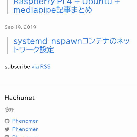
Raspberry Pi 4 + Ubuntu +
mediapipe記事まとめ
Sep 19, 2019
systemd-nspawnコンテナのネッ
トワーク設定
subscribe
via RSS
Hachunet
葱野
Phenomer
Phenomer